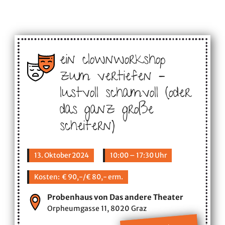
ein clownworkshop
zum vertiefen –
lustvoll schamvoll (oder
das ganz große
scheitern)
13. Oktober 2024
10:00 – 17:30 Uhr
Kosten: € 90,-/€ 80,- erm.
Probenhaus von Das andere Theater
Orpheumgasse 11, 8020 Graz