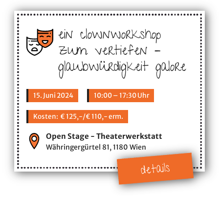
ein clownworkshop
zum vertiefen –
glaubwürdigkeit galore
15. Juni 2024
10:00 – 17:30 Uhr
Kosten: € 125,-/€ 110,- erm.
Open Stage - Theaterwerkstatt
Währingergürtel 81, 1180 Wien
details