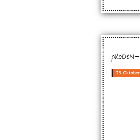
proben-
28. Oktober