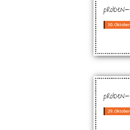
proben-
30. Oktober
proben-h
29. Oktober